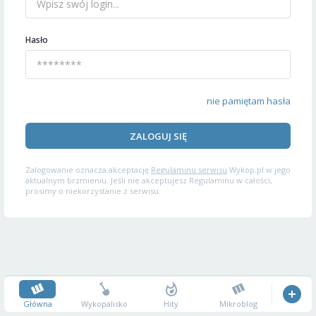
Hasło
nie pamiętam hasła
ZALOGUJ SIĘ
Zalogowanie oznacza akceptację
Regulaminu serwisu
Wykop.pl w jego
aktualnym brzmieniu. Jeśli nie akceptujesz Regulaminu w całości,
prosimy o niekorzystanie z serwisu.
Główna
Wykopalisko
Hity
Mikroblog