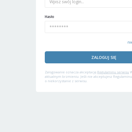
Hasło
ni
ZALOGUJ SIĘ
Zalogowanie oznacza akceptację
Regulaminu serwisu
W
aktualnym brzmieniu. Jeśli nie akceptujesz Regulaminu
o niekorzystanie z serwisu.