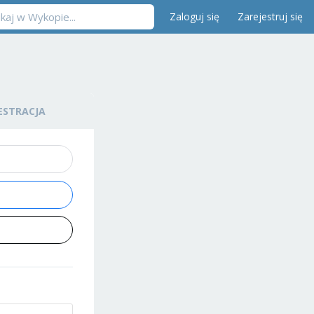
Zaloguj się
Zarejestruj się
ESTRACJA