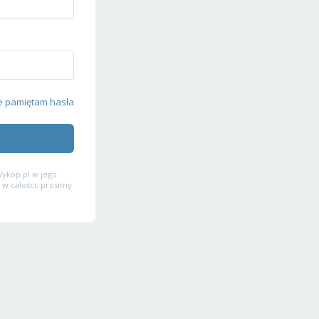
e pamiętam hasła
ykop.pl w jego
 w całości, prosimy