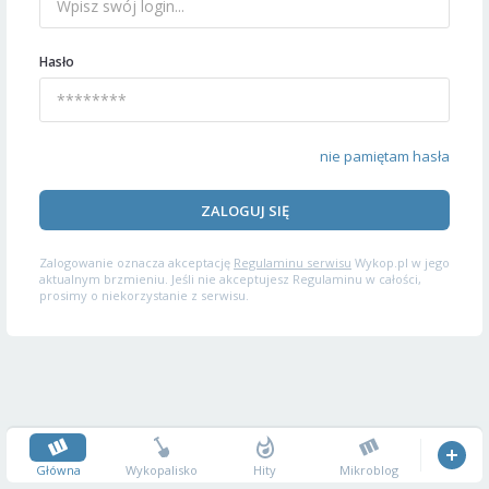
Hasło
nie pamiętam hasła
ZALOGUJ SIĘ
Zalogowanie oznacza akceptację
Regulaminu serwisu
Wykop.pl w jego
aktualnym brzmieniu. Jeśli nie akceptujesz Regulaminu w całości,
prosimy o niekorzystanie z serwisu.
Główna
Wykopalisko
Hity
Mikroblog