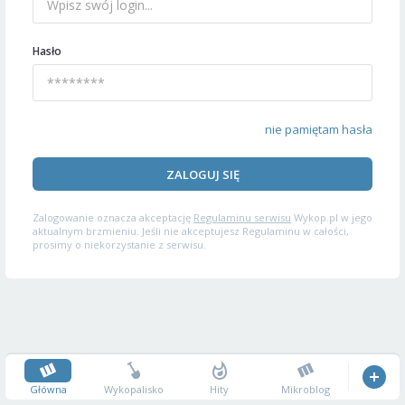
Hasło
nie pamiętam hasła
ZALOGUJ SIĘ
Zalogowanie oznacza akceptację
Regulaminu serwisu
Wykop.pl w jego
aktualnym brzmieniu. Jeśli nie akceptujesz Regulaminu w całości,
prosimy o niekorzystanie z serwisu.
Główna
Wykopalisko
Hity
Mikroblog