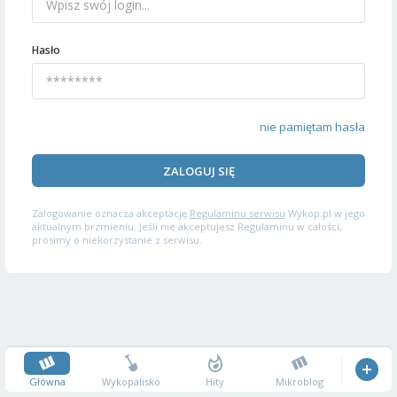
Hasło
nie pamiętam hasła
ZALOGUJ SIĘ
Zalogowanie oznacza akceptację
Regulaminu serwisu
Wykop.pl w jego
aktualnym brzmieniu. Jeśli nie akceptujesz Regulaminu w całości,
prosimy o niekorzystanie z serwisu.
Główna
Wykopalisko
Hity
Mikroblog