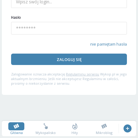
Hasło
nie pamiętam hasła
ZALOGUJ SIĘ
Zalogowanie oznacza akceptację
Regulaminu serwisu
Wykop.pl w jego
aktualnym brzmieniu. Jeśli nie akceptujesz Regulaminu w całości,
prosimy o niekorzystanie z serwisu.
Główna
Wykopalisko
Hity
Mikroblog