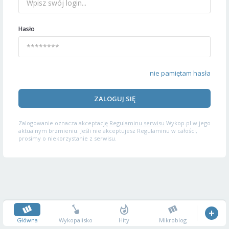
Hasło
nie pamiętam hasła
ZALOGUJ SIĘ
Zalogowanie oznacza akceptację
Regulaminu serwisu
Wykop.pl w jego
aktualnym brzmieniu. Jeśli nie akceptujesz Regulaminu w całości,
prosimy o niekorzystanie z serwisu.
Główna
Wykopalisko
Hity
Mikroblog