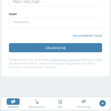
Hasło
nie pamiętam hasła
ZALOGUJ SIĘ
Zalogowanie oznacza akceptację
Regulaminu serwisu
Wykop.pl w jego
aktualnym brzmieniu. Jeśli nie akceptujesz Regulaminu w całości,
prosimy o niekorzystanie z serwisu.
Główna
Wykopalisko
Hity
Mikroblog