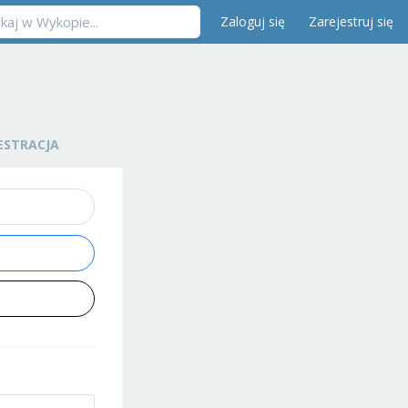
Zaloguj się
Zarejestruj się
ESTRACJA