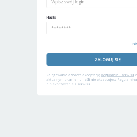
Hasło
ni
ZALOGUJ SIĘ
Zalogowanie oznacza akceptację
Regulaminu serwisu
W
aktualnym brzmieniu. Jeśli nie akceptujesz Regulaminu
o niekorzystanie z serwisu.