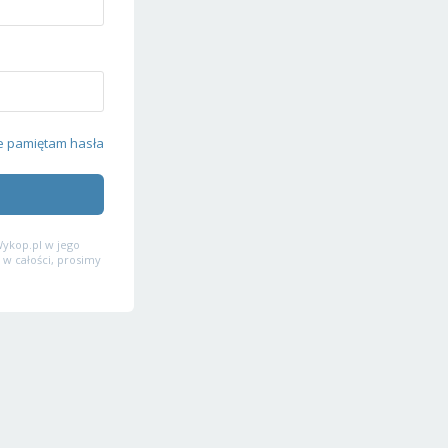
e pamiętam hasła
ykop.pl w jego
 w całości, prosimy