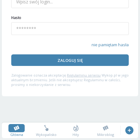
Hasło
nie pamiętam hasła
ZALOGUJ SIĘ
Zalogowanie oznacza akceptację
Regulaminu serwisu
Wykop.pl w jego
aktualnym brzmieniu. Jeśli nie akceptujesz Regulaminu w całości,
prosimy o niekorzystanie z serwisu.
Główna
Wykopalisko
Hity
Mikroblog