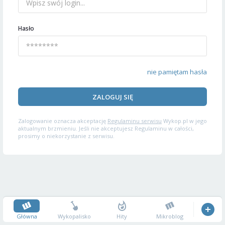
Hasło
nie pamiętam hasła
ZALOGUJ SIĘ
Zalogowanie oznacza akceptację
Regulaminu serwisu
Wykop.pl w jego
aktualnym brzmieniu. Jeśli nie akceptujesz Regulaminu w całości,
prosimy o niekorzystanie z serwisu.
Główna
Wykopalisko
Hity
Mikroblog