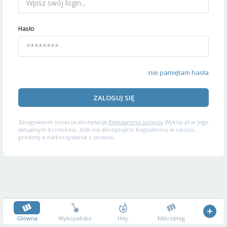
Hasło
nie pamiętam hasła
ZALOGUJ SIĘ
Zalogowanie oznacza akceptację
Regulaminu serwisu
Wykop.pl w jego
aktualnym brzmieniu. Jeśli nie akceptujesz Regulaminu w całości,
prosimy o niekorzystanie z serwisu.
Główna
Wykopalisko
Hity
Mikroblog