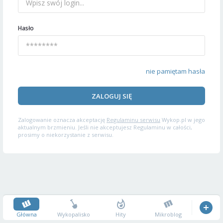
Hasło
nie pamiętam hasła
ZALOGUJ SIĘ
Zalogowanie oznacza akceptację
Regulaminu serwisu
Wykop.pl w jego
aktualnym brzmieniu. Jeśli nie akceptujesz Regulaminu w całości,
prosimy o niekorzystanie z serwisu.
Główna
Wykopalisko
Hity
Mikroblog