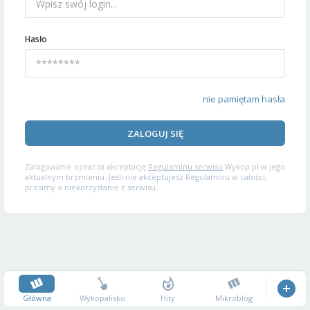
Hasło
nie pamiętam hasła
ZALOGUJ SIĘ
Zalogowanie oznacza akceptację
Regulaminu serwisu
Wykop.pl w jego
aktualnym brzmieniu. Jeśli nie akceptujesz Regulaminu w całości,
prosimy o niekorzystanie z serwisu.
Główna
Wykopalisko
Hity
Mikroblog