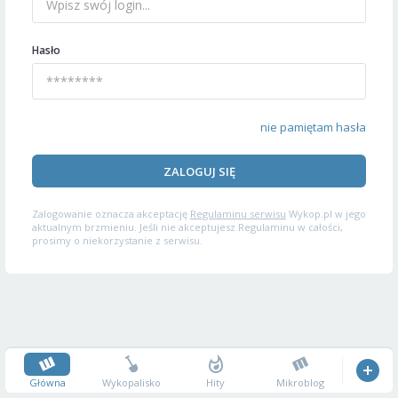
Hasło
nie pamiętam hasła
ZALOGUJ SIĘ
Zalogowanie oznacza akceptację
Regulaminu serwisu
Wykop.pl w jego
aktualnym brzmieniu. Jeśli nie akceptujesz Regulaminu w całości,
prosimy o niekorzystanie z serwisu.
Główna
Wykopalisko
Hity
Mikroblog