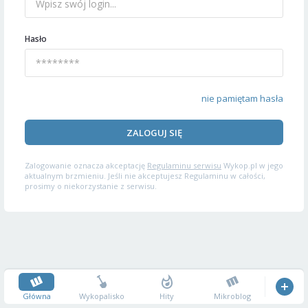
Hasło
nie pamiętam hasła
ZALOGUJ SIĘ
Zalogowanie oznacza akceptację
Regulaminu serwisu
Wykop.pl w jego
aktualnym brzmieniu. Jeśli nie akceptujesz Regulaminu w całości,
prosimy o niekorzystanie z serwisu.
Główna
Wykopalisko
Hity
Mikroblog