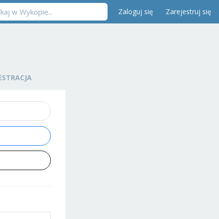
Zaloguj się
Zarejestruj się
ESTRACJA