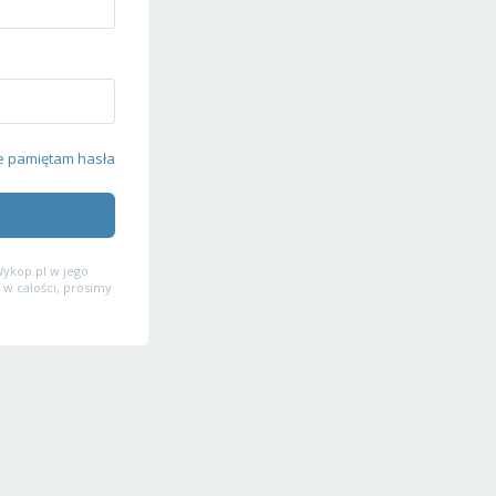
e pamiętam hasła
ykop.pl w jego
 w całości, prosimy