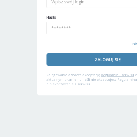
Hasło
ni
ZALOGUJ SIĘ
Zalogowanie oznacza akceptację
Regulaminu serwisu
W
aktualnym brzmieniu. Jeśli nie akceptujesz Regulaminu
o niekorzystanie z serwisu.