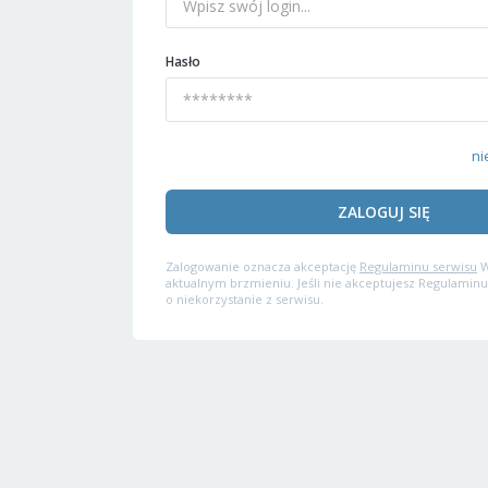
Hasło
ni
ZALOGUJ SIĘ
Zalogowanie oznacza akceptację
Regulaminu serwisu
W
aktualnym brzmieniu. Jeśli nie akceptujesz Regulaminu
o niekorzystanie z serwisu.