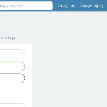
Zaloguj się
Zarejestruj się
ESTRACJA