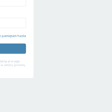
e pamiętam hasła
ykop.pl w jego
 w całości, prosimy