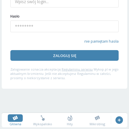
Hasło
nie pamiętam hasła
ZALOGUJ SIĘ
Zalogowanie oznacza akceptację
Regulaminu serwisu
Wykop.pl w jego
aktualnym brzmieniu. Jeśli nie akceptujesz Regulaminu w całości,
prosimy o niekorzystanie z serwisu.
Główna
Wykopalisko
Hity
Mikroblog