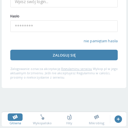
Hasło
nie pamiętam hasła
ZALOGUJ SIĘ
Zalogowanie oznacza akceptację
Regulaminu serwisu
Wykop.pl w jego
aktualnym brzmieniu. Jeśli nie akceptujesz Regulaminu w całości,
prosimy o niekorzystanie z serwisu.
Główna
Wykopalisko
Hity
Mikroblog