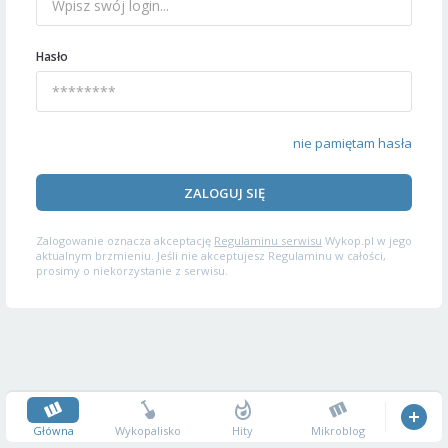
Hasło
nie pamiętam hasła
ZALOGUJ SIĘ
Zalogowanie oznacza akceptację
Regulaminu serwisu
Wykop.pl w jego
aktualnym brzmieniu. Jeśli nie akceptujesz Regulaminu w całości,
prosimy o niekorzystanie z serwisu.
Główna
Wykopalisko
Hity
Mikroblog