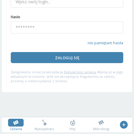
Hasło
nie pamiętam hasła
ZALOGUJ SIĘ
Zalogowanie oznacza akceptację
Regulaminu serwisu
Wykop.pl w jego
aktualnym brzmieniu. Jeśli nie akceptujesz Regulaminu w całości,
prosimy o niekorzystanie z serwisu.
Główna
Wykopalisko
Hity
Mikroblog