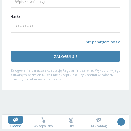
Hasło
nie pamiętam hasła
ZALOGUJ SIĘ
Zalogowanie oznacza akceptację
Regulaminu serwisu
Wykop.pl w jego
aktualnym brzmieniu. Jeśli nie akceptujesz Regulaminu w całości,
prosimy o niekorzystanie z serwisu.
Główna
Wykopalisko
Hity
Mikroblog