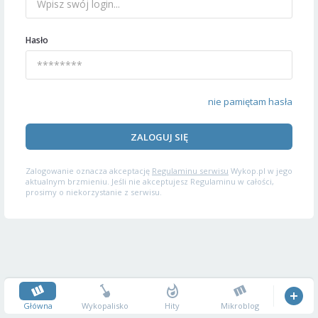
Hasło
nie pamiętam hasła
ZALOGUJ SIĘ
Zalogowanie oznacza akceptację
Regulaminu serwisu
Wykop.pl w jego
aktualnym brzmieniu. Jeśli nie akceptujesz Regulaminu w całości,
prosimy o niekorzystanie z serwisu.
Główna
Wykopalisko
Hity
Mikroblog