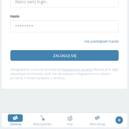
Hasło
nie pamiętam hasła
ZALOGUJ SIĘ
Zalogowanie oznacza akceptację
Regulaminu serwisu
Wykop.pl w jego
aktualnym brzmieniu. Jeśli nie akceptujesz Regulaminu w całości,
prosimy o niekorzystanie z serwisu.
Główna
Wykopalisko
Hity
Mikroblog