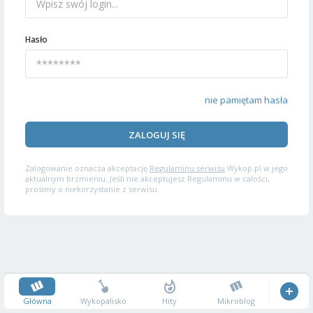
Hasło
nie pamiętam hasła
ZALOGUJ SIĘ
Zalogowanie oznacza akceptację
Regulaminu serwisu
Wykop.pl w jego
aktualnym brzmieniu. Jeśli nie akceptujesz Regulaminu w całości,
prosimy o niekorzystanie z serwisu.
Główna
Wykopalisko
Hity
Mikroblog