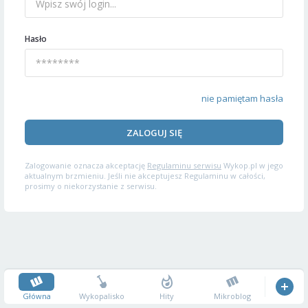
Hasło
nie pamiętam hasła
ZALOGUJ SIĘ
Zalogowanie oznacza akceptację
Regulaminu serwisu
Wykop.pl w jego
aktualnym brzmieniu. Jeśli nie akceptujesz Regulaminu w całości,
prosimy o niekorzystanie z serwisu.
Główna
Wykopalisko
Hity
Mikroblog