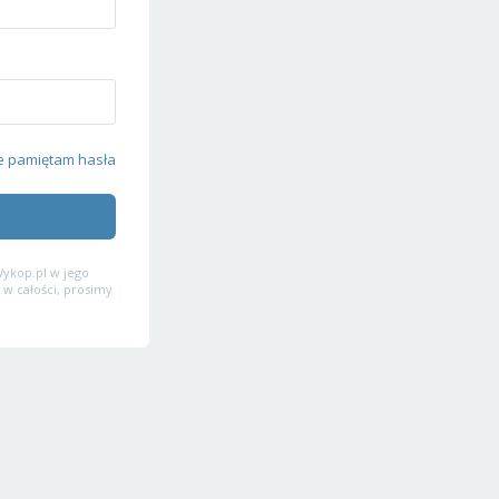
e pamiętam hasła
ykop.pl w jego
 w całości, prosimy