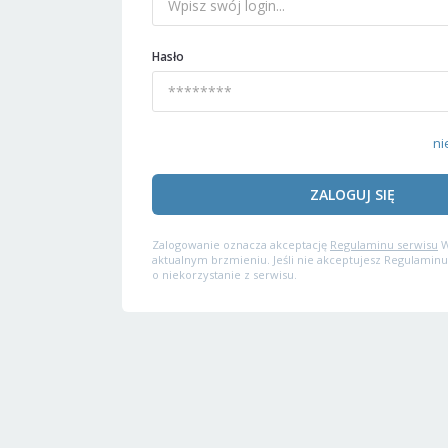
Hasło
ni
ZALOGUJ SIĘ
Zalogowanie oznacza akceptację
Regulaminu serwisu
W
aktualnym brzmieniu. Jeśli nie akceptujesz Regulaminu
o niekorzystanie z serwisu.