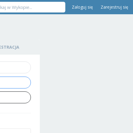
Zaloguj się
Zarejestruj się
ESTRACJA