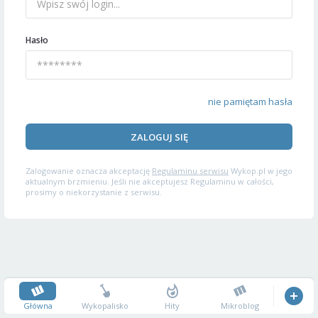
Hasło
nie pamiętam hasła
ZALOGUJ SIĘ
Zalogowanie oznacza akceptację
Regulaminu serwisu
Wykop.pl w jego
aktualnym brzmieniu. Jeśli nie akceptujesz Regulaminu w całości,
prosimy o niekorzystanie z serwisu.
Główna
Wykopalisko
Hity
Mikroblog