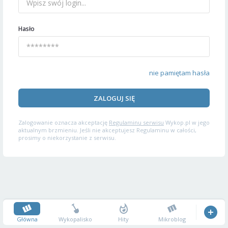
Hasło
nie pamiętam hasła
ZALOGUJ SIĘ
Zalogowanie oznacza akceptację
Regulaminu serwisu
Wykop.pl w jego
aktualnym brzmieniu. Jeśli nie akceptujesz Regulaminu w całości,
prosimy o niekorzystanie z serwisu.
Główna
Wykopalisko
Hity
Mikroblog