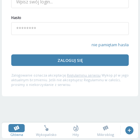
Hasło
nie pamiętam hasła
ZALOGUJ SIĘ
Zalogowanie oznacza akceptację
Regulaminu serwisu
Wykop.pl w jego
aktualnym brzmieniu. Jeśli nie akceptujesz Regulaminu w całości,
prosimy o niekorzystanie z serwisu.
Główna
Wykopalisko
Hity
Mikroblog