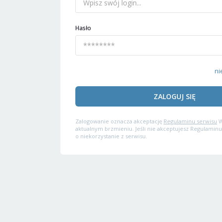
Hasło
ni
ZALOGUJ SIĘ
Zalogowanie oznacza akceptację
Regulaminu serwisu
W
aktualnym brzmieniu. Jeśli nie akceptujesz Regulaminu
o niekorzystanie z serwisu.