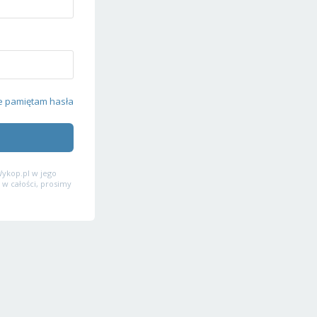
e pamiętam hasła
ykop.pl w jego
 w całości, prosimy