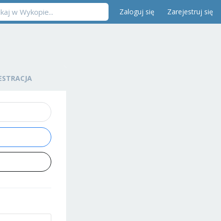
Zaloguj się
Zarejestruj się
ESTRACJA