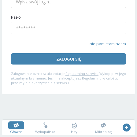
Hasło
nie pamiętam hasła
ZALOGUJ SIĘ
Zalogowanie oznacza akceptację
Regulaminu serwisu
Wykop.pl w jego
aktualnym brzmieniu. Jeśli nie akceptujesz Regulaminu w całości,
prosimy o niekorzystanie z serwisu.
Główna
Wykopalisko
Hity
Mikroblog