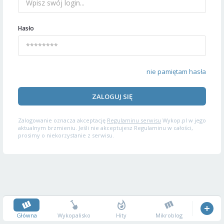
Hasło
nie pamiętam hasła
ZALOGUJ SIĘ
Zalogowanie oznacza akceptację
Regulaminu serwisu
Wykop.pl w jego
aktualnym brzmieniu. Jeśli nie akceptujesz Regulaminu w całości,
prosimy o niekorzystanie z serwisu.
Główna
Wykopalisko
Hity
Mikroblog