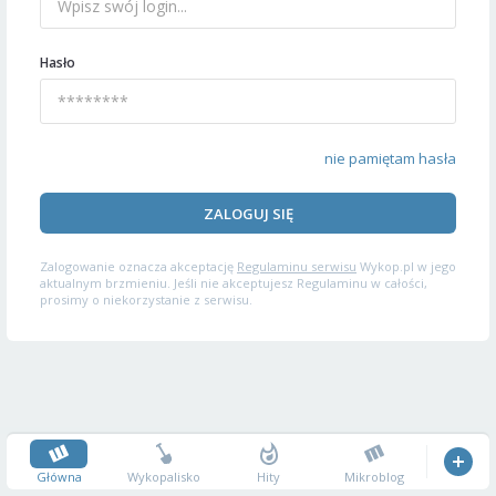
Hasło
nie pamiętam hasła
ZALOGUJ SIĘ
Zalogowanie oznacza akceptację
Regulaminu serwisu
Wykop.pl w jego
aktualnym brzmieniu. Jeśli nie akceptujesz Regulaminu w całości,
prosimy o niekorzystanie z serwisu.
Główna
Wykopalisko
Hity
Mikroblog