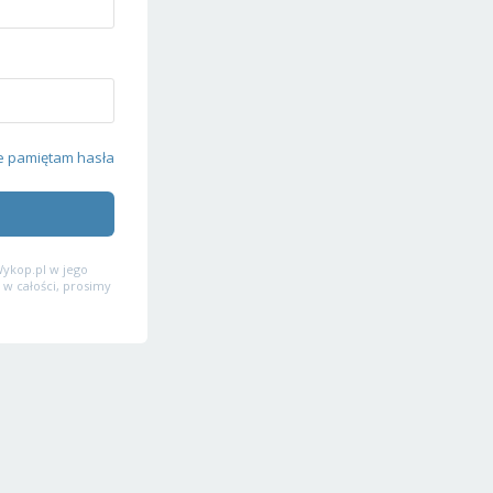
e pamiętam hasła
ykop.pl w jego
 w całości, prosimy