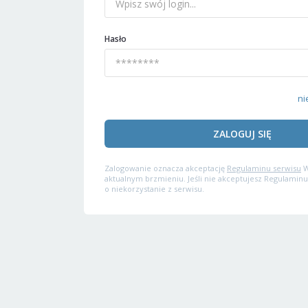
Hasło
ni
ZALOGUJ SIĘ
Zalogowanie oznacza akceptację
Regulaminu serwisu
W
aktualnym brzmieniu. Jeśli nie akceptujesz Regulaminu
o niekorzystanie z serwisu.