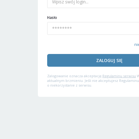
Hasło
ni
ZALOGUJ SIĘ
Zalogowanie oznacza akceptację
Regulaminu serwisu
W
aktualnym brzmieniu. Jeśli nie akceptujesz Regulaminu
o niekorzystanie z serwisu.