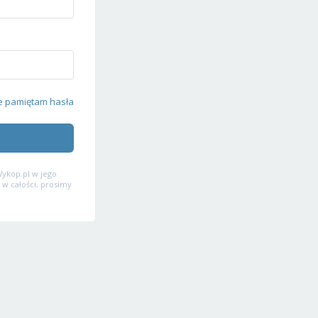
e pamiętam hasła
ykop.pl w jego
 w całości, prosimy