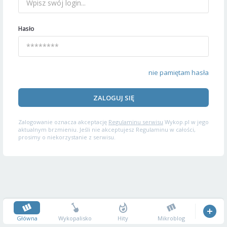
Hasło
nie pamiętam hasła
ZALOGUJ SIĘ
Zalogowanie oznacza akceptację
Regulaminu serwisu
Wykop.pl w jego
aktualnym brzmieniu. Jeśli nie akceptujesz Regulaminu w całości,
prosimy o niekorzystanie z serwisu.
Główna
Wykopalisko
Hity
Mikroblog