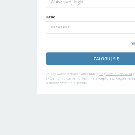
Hasło
ni
ZALOGUJ SIĘ
Zalogowanie oznacza akceptację
Regulaminu serwisu
W
aktualnym brzmieniu. Jeśli nie akceptujesz Regulaminu
o niekorzystanie z serwisu.