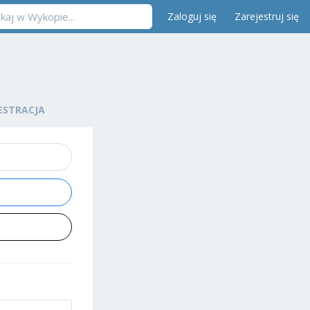
Zaloguj się
Zarejestruj się
ESTRACJA