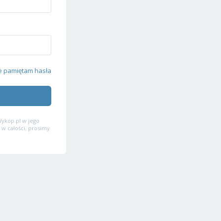
e pamiętam hasła
ykop.pl w jego
 w całości, prosimy