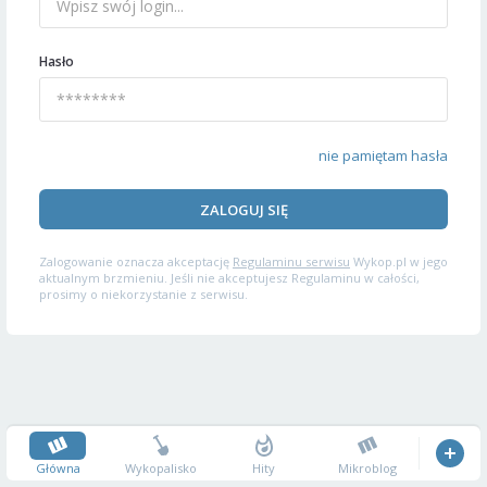
Hasło
nie pamiętam hasła
ZALOGUJ SIĘ
Zalogowanie oznacza akceptację
Regulaminu serwisu
Wykop.pl w jego
aktualnym brzmieniu. Jeśli nie akceptujesz Regulaminu w całości,
prosimy o niekorzystanie z serwisu.
Główna
Wykopalisko
Hity
Mikroblog