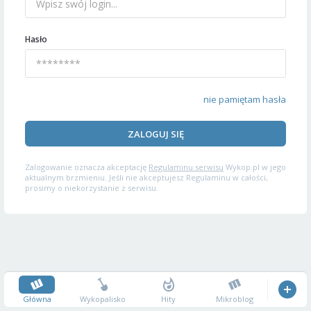
Hasło
nie pamiętam hasła
ZALOGUJ SIĘ
Zalogowanie oznacza akceptację
Regulaminu serwisu
Wykop.pl w jego
aktualnym brzmieniu. Jeśli nie akceptujesz Regulaminu w całości,
prosimy o niekorzystanie z serwisu.
Główna
Wykopalisko
Hity
Mikroblog