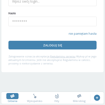
Hasło
nie pamiętam hasła
ZALOGUJ SIĘ
Zalogowanie oznacza akceptację
Regulaminu serwisu
Wykop.pl w jego
aktualnym brzmieniu. Jeśli nie akceptujesz Regulaminu w całości,
prosimy o niekorzystanie z serwisu.
Główna
Wykopalisko
Hity
Mikroblog