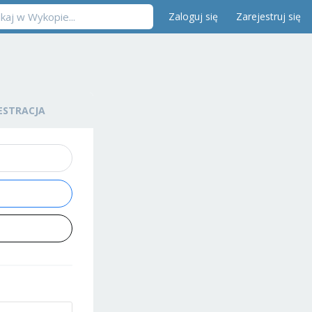
Zaloguj się
Zarejestruj się
ESTRACJA