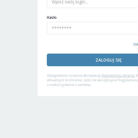
Hasło
ni
ZALOGUJ SIĘ
Zalogowanie oznacza akceptację
Regulaminu serwisu
W
aktualnym brzmieniu. Jeśli nie akceptujesz Regulaminu
o niekorzystanie z serwisu.