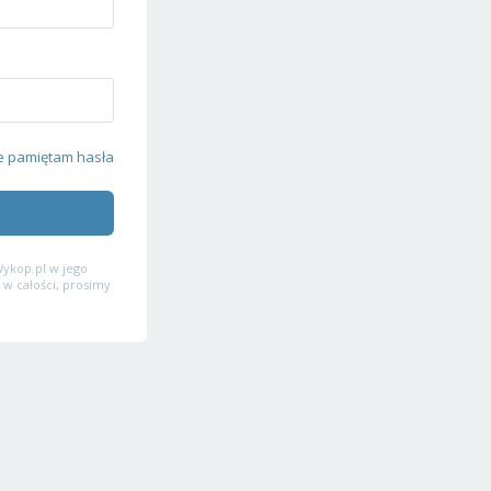
e pamiętam hasła
ykop.pl w jego
 w całości, prosimy