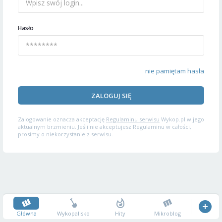
Hasło
nie pamiętam hasła
ZALOGUJ SIĘ
Zalogowanie oznacza akceptację
Regulaminu serwisu
Wykop.pl w jego
aktualnym brzmieniu. Jeśli nie akceptujesz Regulaminu w całości,
prosimy o niekorzystanie z serwisu.
Główna
Wykopalisko
Hity
Mikroblog