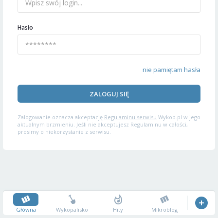
Hasło
nie pamiętam hasła
ZALOGUJ SIĘ
Zalogowanie oznacza akceptację
Regulaminu serwisu
Wykop.pl w jego
aktualnym brzmieniu. Jeśli nie akceptujesz Regulaminu w całości,
prosimy o niekorzystanie z serwisu.
Główna
Wykopalisko
Hity
Mikroblog