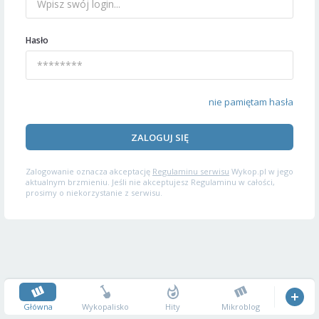
Hasło
nie pamiętam hasła
ZALOGUJ SIĘ
Zalogowanie oznacza akceptację
Regulaminu serwisu
Wykop.pl w jego
aktualnym brzmieniu. Jeśli nie akceptujesz Regulaminu w całości,
prosimy o niekorzystanie z serwisu.
Główna
Wykopalisko
Hity
Mikroblog