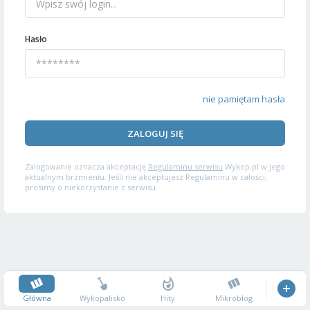
Hasło
nie pamiętam hasła
ZALOGUJ SIĘ
Zalogowanie oznacza akceptację
Regulaminu serwisu
Wykop.pl w jego
aktualnym brzmieniu. Jeśli nie akceptujesz Regulaminu w całości,
prosimy o niekorzystanie z serwisu.
Główna
Wykopalisko
Hity
Mikroblog