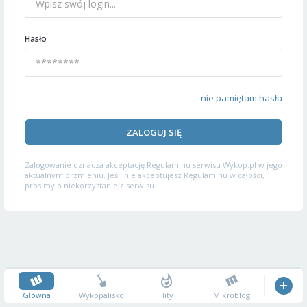
Hasło
nie pamiętam hasła
ZALOGUJ SIĘ
Zalogowanie oznacza akceptację
Regulaminu serwisu
Wykop.pl w jego
aktualnym brzmieniu. Jeśli nie akceptujesz Regulaminu w całości,
prosimy o niekorzystanie z serwisu.
Główna
Wykopalisko
Hity
Mikroblog