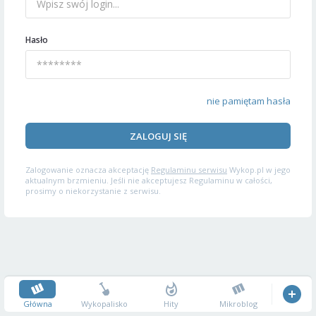
Hasło
nie pamiętam hasła
ZALOGUJ SIĘ
Zalogowanie oznacza akceptację
Regulaminu serwisu
Wykop.pl w jego
aktualnym brzmieniu. Jeśli nie akceptujesz Regulaminu w całości,
prosimy o niekorzystanie z serwisu.
Główna
Wykopalisko
Hity
Mikroblog