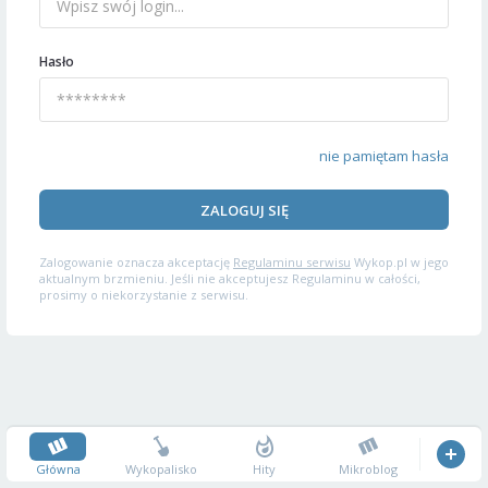
Hasło
nie pamiętam hasła
ZALOGUJ SIĘ
Zalogowanie oznacza akceptację
Regulaminu serwisu
Wykop.pl w jego
aktualnym brzmieniu. Jeśli nie akceptujesz Regulaminu w całości,
prosimy o niekorzystanie z serwisu.
Główna
Wykopalisko
Hity
Mikroblog